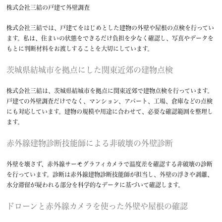
株式会社三結の戸建て外壁調査
株式会社三結では、戸建てをはじめとした建物の外壁や屋根の点検を行ってい
ます。私は、住まいの状態をできるだけ負担を少なく確認し、写真やデータを
もとに判断材料をお渡しすることを大切にしています。
茨城県結城市を拠点にした関東近郊の建物点検
株式会社三結は、茨城県結城市を拠点に関東近郊で建物点検を行っています。
戸建ての外壁調査だけでなく、マンション、アパート、工場、倉庫などの点検
にも対応しています。建物の規模や用途に合わせて、必要な確認範囲を整理し
ます。
赤外線建物診断技能師による非破壊の外壁診断
外壁を壊さず、赤外線サーモグラフィカメラで温度差を確認する非破壊の診断
を行っています。診断は赤外線建物診断技能師が担当し、外壁の浮きや剥離、
水分滞留が疑われる部分を科学的なデータに基づいて確認します。
ドローンと赤外線カメラを使った外壁や屋根の確認