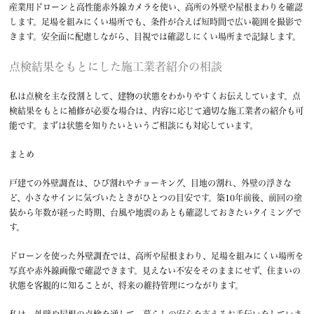
産業用ドローンと高性能赤外線カメラを使い、高所の外壁や屋根まわりを確認
します。足場を組みにくい場所でも、条件が合えば短時間で広い範囲を撮影で
きます。安全面に配慮しながら、目視では確認しにくい場所まで記録します。
点検結果をもとにした施工業者紹介の相談
私は点検を主な役割として、建物の状態をわかりやすくお伝えしています。点
検結果をもとに補修が必要な場合は、内容に応じて適切な施工業者の紹介も可
能です。まずは状態を知りたいというご相談にも対応しています。
まとめ
戸建ての外壁調査は、ひび割れやチョーキング、目地の割れ、外壁の浮きな
ど、小さなサインに気づいたときがひとつの目安です。築10年前後、前回の塗
装から年数が経った時期、台風や地震のあとも確認しておきたいタイミングで
す。
ドローンを使った外壁調査では、高所や屋根まわり、足場を組みにくい場所を
写真や赤外線画像で確認できます。見えない不安をそのままにせず、住まいの
状態を客観的に知ることが、将来の維持管理につながります。