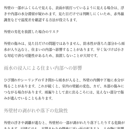
外壁の一部がふくらんで見える、表面が波打っているように見える場合は、浮
きや内部の水分滞留が疑われます。見た目だけでは判断しにくいため、赤外線
調査などで温度差を確認する方法が役立ちます。
外壁の劣化を放置した場合のリスク
外壁の傷みは、見た目だけの問題ではありません。防水性が落ちた部分から雨
水が入り込むと、住まいの内部へ影響することがあります。早く気づけば小さ
な対応で済む可能性があるため、放置しないことが大切です。
雨水の浸入による住まい内部への影響
ひび割れやシーリングのすき間から雨水が入ると、外壁の内側や下地に水分が
残ることがあります。これが続くと、室内の壁紙の変色、カビ、木部の傷みに
つながる場合があります。雨漏りとして表に出るころには、見えない部分で傷
みが進んでいることもあります。
外壁材の剥がれや落下の危険性
外壁の浮きや剥離が進むと、外壁材の一部が剥がれたり落下したりする危険が
あります。戸建てでも、玄関まわりや隣地に近い面で起きると、人や物に影響