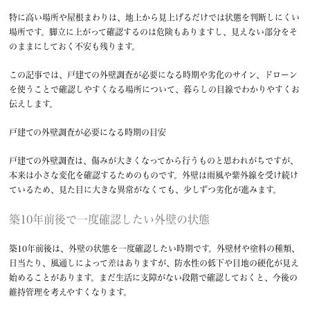
特に高い場所や屋根まわりは、地上から見上げるだけでは状態を判断しにくい
場所です。脚立に上がって確認するのは危険もありますし、見えない部分をそ
のままにしておく不安も残ります。
この記事では、戸建ての外壁調査が必要になる時期や劣化のサイン、ドローン
を使うことで確認しやすくなる場所について、暮らしの目線でわかりやすくお
伝えします。
戸建ての外壁調査が必要になる時期の目安
戸建ての外壁調査は、傷みが大きくなってから行うものと思われがちですが、
本来は小さな変化を確認するためのものです。外壁は雨風や紫外線を受け続け
ているため、見た目に大きな異常がなくても、少しずつ劣化が進みます。
築10年前後で一度確認したい外壁の状態
築10年前後は、外壁の状態を一度確認したい時期です。外壁材や塗料の種類、
日当たり、風通しによって差はありますが、防水性の低下や目地の硬化が見え
始めることがあります。まだ生活に支障がない段階で確認しておくと、今後の
維持管理を考えやすくなります。