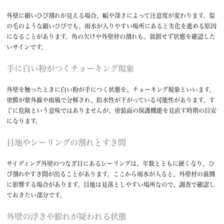
外壁に細いひび割れが見える場合、幅や深さによって注意度が変わります。髪
の毛のような細いひびでも、雨水が入りやすい場所にあると劣化を進める原因
になることがあります。角の欠けや外壁材の割れも、放置せず状態を確認した
いサインです。
手に白い粉がつくチョーキング現象
外壁を触ったときに白い粉が手につく状態を、チョーキング現象といいます。
塗膜が紫外線や雨風で分解され、防水性が下がっている可能性があります。す
ぐに危険という意味ではありませんが、塗装面の保護機能を見直す時期の目安
になります。
目地やシーリングの割れとすき間
サイディング外壁のつなぎ目にあるシーリングは、年数とともに硬くなり、ひ
び割れやすき間が出ることがあります。ここから雨水が入ると、外壁材の裏側
に影響する場合があります。目地は見落としやすい場所なので、調査で確認し
ておきたい部分です。
外壁の浮きや膨れが疑われる状態