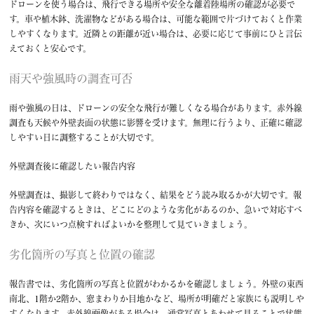
ドローンを使う場合は、飛行できる場所や安全な離着陸場所の確認が必要で
す。車や植木鉢、洗濯物などがある場合は、可能な範囲で片づけておくと作業
しやすくなります。近隣との距離が近い場合は、必要に応じて事前にひと言伝
えておくと安心です。
雨天や強風時の調査可否
雨や強風の日は、ドローンの安全な飛行が難しくなる場合があります。赤外線
調査も天候や外壁表面の状態に影響を受けます。無理に行うより、正確に確認
しやすい日に調整することが大切です。
外壁調査後に確認したい報告内容
外壁調査は、撮影して終わりではなく、結果をどう読み取るかが大切です。報
告内容を確認するときは、どこにどのような劣化があるのか、急いで対応すべ
きか、次にいつ点検すればよいかを整理して見ていきましょう。
劣化箇所の写真と位置の確認
報告書では、劣化箇所の写真と位置がわかるかを確認しましょう。外壁の東西
南北、1階か2階か、窓まわりか目地かなど、場所が明確だと家族にも説明しや
すくなります。赤外線画像がある場合は、通常写真とあわせて見ることで状態